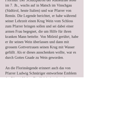
Florinus. Der Schutzpatron der Kathedrale lebte
im 7. Jh., wuchs auf in Matsch im Vinschgau
(Südtirol, heute Italien) und war Pfarrer von
Remüs. Die Legende berichtet, er habe während
seiner Lehrzeit einen Krug Wein vom Schloss
zum Pfarrer bringen sollen und sei dabei einer
armen Frau begegnet, die um Hilfe für ihren
kranken Mann bettelte. Von Mitleid gerührt, habe
er ihr seinen Wein überlassen und dann mit
grossem Gottvertrauen seinen Krug mit Wasser
gefüllt. Als er dieses ausschenken wollte, war es
durch Gottes Gnade zu Wein geworden.
An die Florinslegende erinnert auch das von
Pfarrer Ludwig Schnüriger entworfene Emblem
der Pfarrei Vaduz: Ein Kelch, bei dem die
Vaduzer Farben Rot und Weiss jeweils umgekehrt
werden.
Bei der Nische mit dem Reliquiar des Heiligen
können Sie eine Kerze anzünden und dort um
seine Fürsprache bitten.
Heiliger Florinus, bitte für uns!