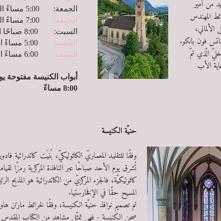
يد من أمير
الجمعة: 5:00 مساءً العبادة الإفخارستية
رائط المهندس
الجمعة:
7:00 مساءً القداس الإلهي
الألماني،
السبت: 8:00 صباحًا القداس الإلهي
اتس فون بانكو.
السبت:
5:00 مساءً الاعتراف
يّ الّذي تمّ
السبت
:
6:00 مساءً القداس الإلهيّ
196 و1968 تحت رعاية الأب
8:00 مساءً
حنيّة الكنيسة
وفقًا للتقليد المعماريّ الكاثوليكيّ، بُنيَت كاتدرائية 
تُشرق يوم الأحد صباحًا عبر النافذة المركزية رمزًا لقي
كاثوليكيّة، فالجزء المركزيّ من الكاتدرائية هو المذبح
المسيح حقًا في الإفخارستيا.
س
تم تصميم نوافذ حنيّة الكنيسة، وفقًا لخرائط مارتن ه
صحن الكنيسة - فهي تمثِّل مشاهد من الكتاب المقدس بعه