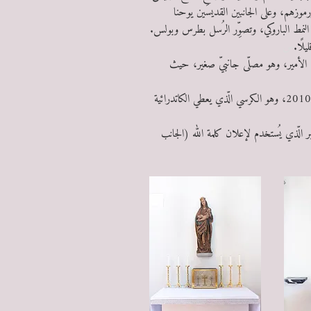
 ورموزهم، وعلى الجانبين القديسَين يوحنا
 النمط الباروكي، وتصوِّر الرُسل بطرس وبولس.
س
 الأمير، وهو مصلّى جانبيّ صغير، حيث
على الجانب الشمالي، تم إنشاء كرسي الأسقف في عام 2010، وهو الكرسي الّذي يعطي الكاتدرائية
ر الّذي يُستخدم لإعلان كلمة الله (الجانب