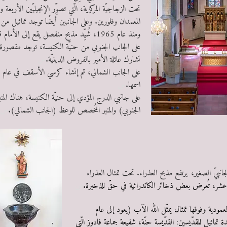
تحت الزجاجيّة المركزية، الّتي تصوِّر الإنجيليّين الأربعة
المعمدان وفلورين. وعلى الجانبين أيضًا توجد تماثيل من
ومنذ عام 1965، شُيِّد مذبح منفصل يقع إلى الأمام قليلًا.​
على الجانب الجنوبي من حنيّة الكنيسة، توجد مقصورة
تشارك عائلة الأمير بالفروض الدينيّة.
س
اسمها.
س
على جانبي الدرج المؤدي إلى حنيّة الكنيسة، هناك المنب
الجنوبي) والمنبر المُخصص للوعظ (الجانب الشمالي).
س
نبيّ الصغير، يرتفع مذبح العذراء. تحت تمثال العذراء
شر، تُعرض بعض ذخائر الكاتدرائية في حقّ للذخيرة.
س
مودية وفوقها تمثال يمثّل الله الآب (يعود إلى عام
 تماثيل للقدّيسين: القدّيسة حنّة، شفيعة جماعة فادوز الّتي