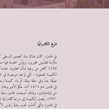
تاريخ الكاتدرائيّة
في فادوز، كانت هناك منذ العصور الوسطى ك
مكرّسة للقدّيس فلورين، ويؤمِّن الخدمة فيها م
1250 كاهن من رعية شاآن المجاورة. عند
الكنيسة الصغيرة – الّتي لم تعد موجودة في ا
ضيّقة جدًا وفي حالة سيئة، تمّ بناء كنيسة رع
في فادوز عام 1873 أثناء حكم الأمير ي
من ليشتنشتاين، وبذلك أصبحت فادوز رعيّة م
1997، رُفعت الكنيسة إلى مرتبة كاتدرائية 
في فادوز، والّتي أُنشئت تحت رعاية رئيس الأس