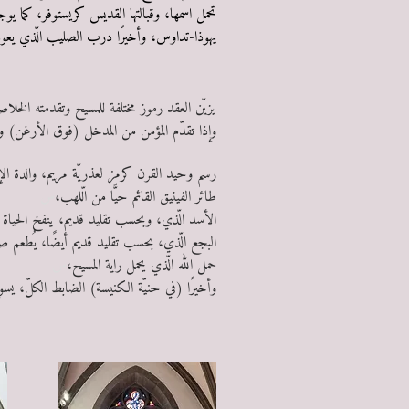
تحمل اسمها، وقبالتها القديس كريستوفر، كما ي
يهوذا-تداوس، وأخيرًا درب الصليب الّذي يعود لعامي 6
يزيّن العقد رموز مختلفة للمسيح وتقدمته الخلاصي
وإذا تقدّم المؤمن من المدخل (فوق الأرغن) 
رسم وحيد القرن كرمز لعذريّة مريم، والدة الإ
طائر الفينيق القائم حيًّا من الّلهب،
س
الأسد الّذي، وبحسب تقليد قديم، ينفخ الحياة 
البجع الّذي، بحسب تقليد قديم أيضًا، يُطعم 
حمل الله الّذي يحمل راية المسيح،
س
وأخيرًا (في حنيّة الكنيسة) الضابط الكلّ، يسو