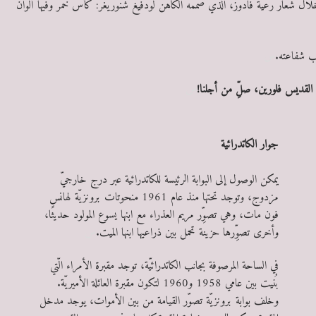
خلال شعار رعية فادوز، الّذي صممه الكاهن لودفيغ شنوريغر: كأس خمر وفيها ألوان
ب شفاعته.
س
القديس فلورين، صلِّ من أجلنا!
س
جوار الكاتدرائية
يمكن الوصول إلى البوابة الرئيسة للكاتدرائية عبر درج خارجيّ
مزدوج، وتوجد تحتها منذ عام 1961 منحوتات برونزيّة لهانس
فون مات، وهي تصوِّر مريم العذراء مع ابنها يسوع المولود حديثًا،
وأخرى تصوِّرها حزينة تحمل بين ذراعيها ابنها الميت.
س
في الساحة المرصوفة بجانب الكاتدرائيّة، توجد مقبرة الأمراء الّتي
بُنيت بين عامي 1958 و1960 لتكون مقبرة العائلة الأميريّة.
وخلف بوابة برونزيّة تصوّر القيامة من بين الأموات، يوجد مدخل