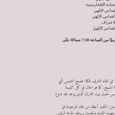
أبواب الكنيسة مفتوحة يوميًا من الساعة 7:30 صباحًا حتّى
فادوز في اتجاه الشرق. هكذا تصبح الشمس الّتي
امة المسيح. كما هو الحال في كلّ كنيسة
 الرئيس حيث بيت القربان الّذي يوجد فيه يسوع
اوسل، لتكون أحلَك من تلك الموجودة في
دَيه القديم والجديد. ويرتفع المذبح الرئيس