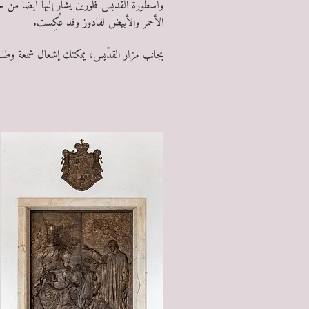
وأسطورة القديس فلورين يُشار إليها أيضًا من 
الأحمر والأبيض لفادوز وقد عُكِست.
س
بجانب مزار القدّيس، يمكنك إشعال شمعة وطل