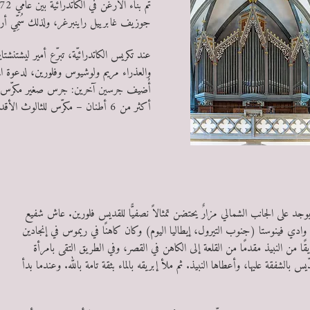
تمّ بناء الأرغن في الكاتدرائية بين عامي 1872 و1874 تحت إشراف الملحِّن الفادوزي
جوزيف غابرييل راينبرغر، ولذلك سُمِّي أر
عند تكريس الكاتدرائيّة، تبرّع أمير ليشتنشت
أُضيف جرسين آخرين: جرس صغير مكرّس ل
أكثر من 6 أطنان – مكرّس للثالوث الأقدس.
جد على الجانب الشمالي مزارٌ يحتضن تمثالاً نصفيًّا للقديس فلورين. عاش شفيع
ي وادي فينوستا (جنوب التيرول، إيطاليا اليوم) وكان كاهنًا في ريموس في إنجادين
قًا من النبيذ مقدمًا من القلعة إلى الكاهن في القصر، وفي الطريق التقى بامرأة
س بالشفقة عليها، وأعطاها النبيذ. ثم ملأ إبريقه بالماء بثقة تامة بالله. وعندما بدأ