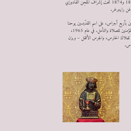
غن راينبرغر.
س
اين بأربع أجراس، على اسم القدّيسين يوحنا
والعذراء مريم ولوشيوس وفلورين، لدعوة المؤمنين للصلاة والتأمل. في عام 1965،
لملاك الحارس، والجرس الأثقل – ويزن
س