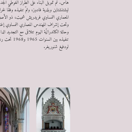
هاس. تمّ تمويل البناء على الطراز الغوطي الجد
ليشتنشتاين وبلدية فادوز، وتمّ تنفيذه وفقًا لخ
المعماري النمساوي فريدريش شميت، ذو الأصل 
وتحت إشراف المهندس المعماري النمساوي إغن
وحالة الكاتدرائيّة اليوم تتلاقى مع التجديد الداخل
تنفيذه بين السنوات 5
لودفيغ شنوريغر.
س