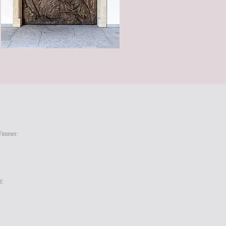
Wimmer:
f: