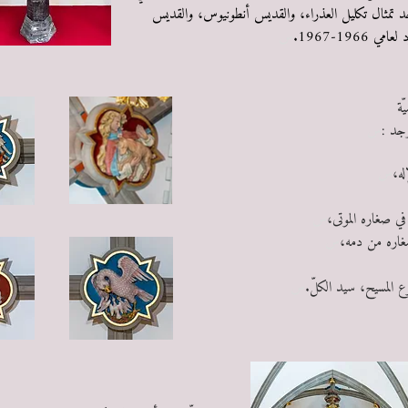
وجد تمثال تكليل العذراء، والقديس أنطونيوس، والقديس
196-1967.
س
ّة
وجد :
س
له،
س
في صغاره الموتى،
س
صغاره من دمه،
س
ع المسيح، سيد الكلّ.
س