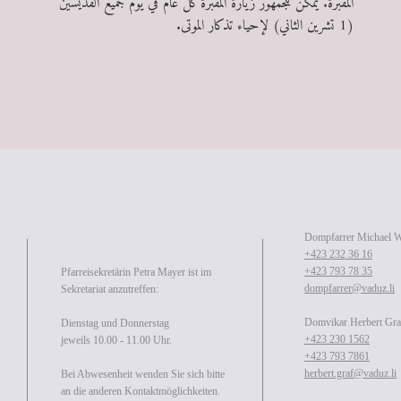
المقبرة. يمكن للجمهور زيارة المقبرة كل عام في يوم جميع القديسين
(1 تشرين الثاني) لإحياء تذكار الموتى.
س
Dompfarrer Michael 
+423 232 36 16
+423 793 78 35
Pfarreisekretärin Petra Mayer ist im
dompfarrer@vaduz.li
Sekretariat anzutreffen:
Domvikar Herbert Gra
Dienstag und Donnerstag
+423 230 1562
jeweils 10.00 - 11.00 Uhr.
+423 793 7861
herbert.graf@vaduz.li
Bei Abwesenheit wenden Sie sich bitte
an die anderen Kontaktmöglichkeiten.