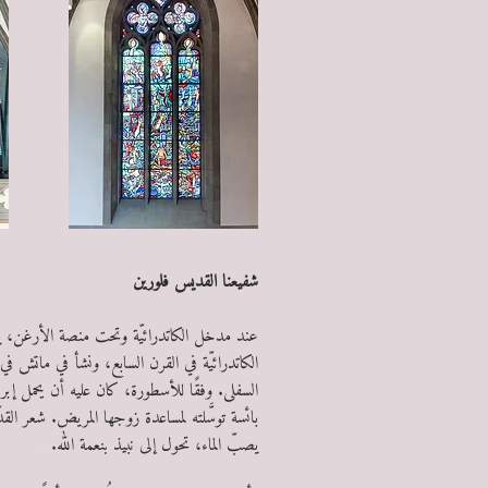
شفيعنا القديس فلورين
عند مدخل الكاتدرائيّة وتحت منصة الأرغن، يو
الكاتدرائيّة في القرن السابع، ونشأ في ماتش ف
السفلى. وفقًا للأسطورة، كان عليه أن يحمل إبري
بائسة توسَّلته لمساعدة زوجها المريض. شعر القدّي
يصبّ الماء، تحول إلى نبيذ بنعمة الله.
س