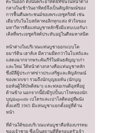
ตะวันออก ดังนั้นพระอาทิตย์ที่ขึ้นในหน้าต่าง
กลางในเช้าวันอาทิตย์จึงเป็นสัญลักษณ์ของ
การฟื้นคืนพระชนม์ของพระเยซูคริสต์ เช่น
เดียวกับในโบสถ์คาทอลิกทุกแห่ง หัวใจของ
มหาวิหารคือแท่นบูชาหลักซึ่งมีแทบเบอร์นา
เคิลที่พระเยซูคริสต์ประทับอยู่ในศีลมหาสนิท
หน้าต่างในบริเวณแท่นบูชาออกแบบโด
ยมาร์ติน เฮาส์เล มีความมืดกว่าในโบสถ์และ
แสดงฉากจากพระคัมภีร์ในพันธสัญญาเก่า
และใหม่ ใต้หน้าต่างกลางคือแท่นบูชาหลัก
ซึ่งมีสี่ผู้ประกาศข่าวประเสริฐและสัญลักษณ์
ของพวกเขา รวมถึงนักบุญยอห์น (นักบุญ
ยอห์นผู้ให้บัพติสมา) และฟลอเรนติอุสที่อยู่
ด้านข้าง นอกจากนี้ยังมีรูปปั้นบาโรคของนัก
บุญอapostle เปโตรและเปาโลติดอยู่ที่ผนัง
ตั้งแต่ปี 1965 มีแท่นบูชาแยกตั้งอยู่ที่ด้าน
หน้า
ที่ด้านใต้ของบริเวณแท่นบูชาคือห้องบรรทม
ของเจ้าชาย ซึ่งเป็นสถานที่ที่ครอบครัวเจ้า