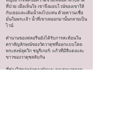
หญิงยากจนที่ขอความช่วยเหลือสำหรับสามี
ที่ป่วย เมื่อเห็นใจ เขาจึงมอบไวน์ของเขาให้
กับเธอและเติมน้ำลงไปแทน ด้วยความเชื่อ
มั่นในพระเจ้า น้ำที่เขาเทออกมานั้นกลายเป็น
ไวน์
ตำนานของฟลอรีนยังได้รับการสะท้อนใน
ตราสัญลักษณ์ของวัดวาดุซที่ออกแบบโดย
พระสงฆ์ลุดวิก ชนูรีเกอร์: แก้วที่มีสีแดงและ
ขาวของวาดุซสลับกัน
ที่ช่องใส่รูปหล่อของนักบุญ คุณสามารถจุด
เทียนและขอให้เขาช่วยเหลือได้
นักบุญฟลอรีนโปรดวิงวอนให้เราด้วย!