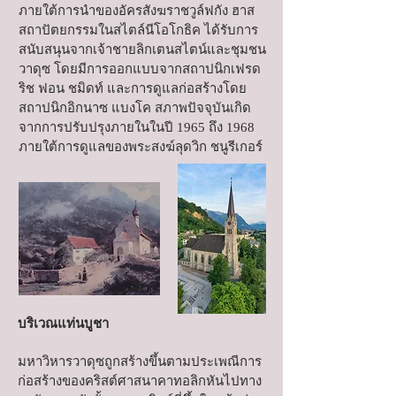
ภายใต้การนำของอัครสังฆราชวูล์ฟกัง ฮาส
สถาปัตยกรรมในสไตล์นีโอโกธิค ได้รับการ
สนับสนุนจากเจ้าชายลิกเตนสไตน์และชุมชน
วาดุซ โดยมีการออกแบบจากสถาปนิกเฟรด
ริช ฟอน ชมิดท์ และการดูแลก่อสร้างโดย
สถาปนิกอิกนาซ แบงโค สภาพปัจจุบันเกิด
จากการปรับปรุงภายในในปี 1965 ถึง 1968
ภายใต้การดูแลของพระสงฆ์ลุดวิก ชนูรีเกอร์
บริเวณแท่นบูชา
มหาวิหารวาดุซถูกสร้างขึ้นตามประเพณีการ
ก่อสร้างของคริสต์ศาสนาคาทอลิกหันไปทาง