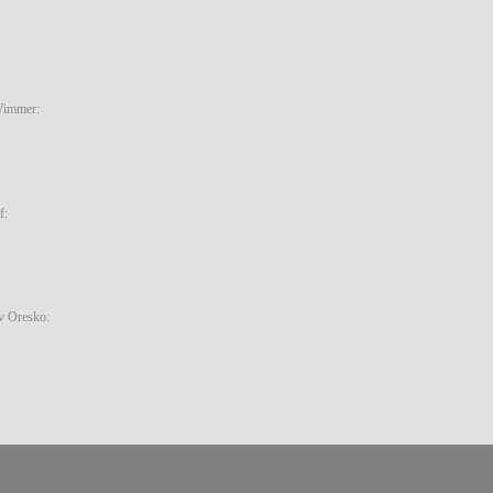
DIN A7
Wimmer:
DIN A6
f:
DIN A6
DIN A6
v Oresko:
DIN A6