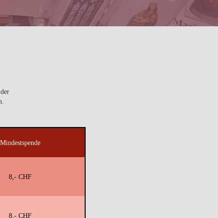
 der
n.
Mindestspende
8,- CHF
8,- CHF