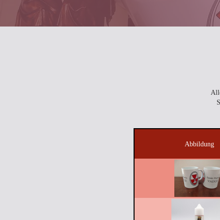
All
S
Abbildung