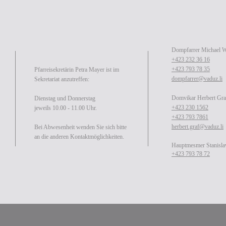
Gebetsbildchen zum heiligen Schutzengel
Dompfarrer Michael 
Faltblatt mit Angelusgebet
+423 232 36 16
+423 793 78 35
Pfarreisekretärin Petra Mayer ist im
dompfarrer@vaduz.li
Sekretariat anzutreffen:
Domvikar Herbert Gra
Faltblatt Litanei um Erlangung der Demut
Dienstag und Donnerstag
+423 230 1562
jeweils 10.00 - 11.00 Uhr.
+423 793 7861
herbert.graf@vaduz.li
Bei Abwesenheit wenden Sie sich bitte
an die anderen Kontaktmöglichkeiten.
Gebetsbildchen zum Heiligen Josef
Hauptmesmer Stanisla
+423 793 78 72
Faltblatt mit Marienweihe für Liechtenstein