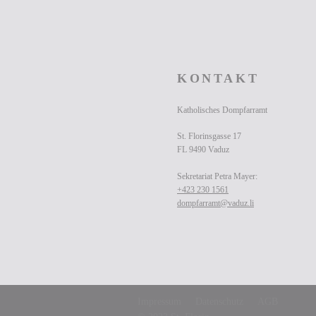
KONTAKT
Katholisches Dompfarramt
St. Florinsgasse 17
FL 9490 Vaduz
Sekretariat Petra Mayer:
+423 230 1561
dompfarramt@vaduz.li
Impressum
Datenschutz
AGB