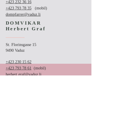
+423 232 36 16
+423 793 78 35
(mobil)
dompfarrer@vaduz.li
DOMVIKAR
Herbert Graf
St. Florinsgasse 15
9490 Vaduz
+423 230 15 62
+423 793 78 61
(mobil)
herbert.graf@vaduz.li
KONTAKT
Katholisches Dompfarramt
St. Florinsgasse 17
FL 9490 Vaduz